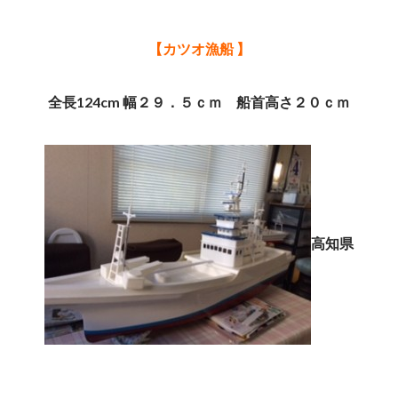
【カツオ漁船 】
全長124cm 幅２９．５ｃｍ 船首高さ２０ｃｍ
高知県