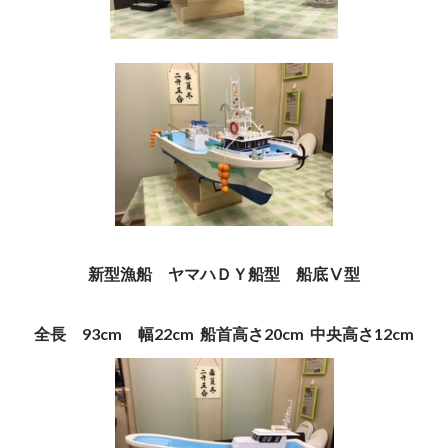
新型漁船 ヤマハＤＹ船型 船底Ⅴ型
全長 93cm 幅22cm 船首高さ20cm 中央高さ12cm