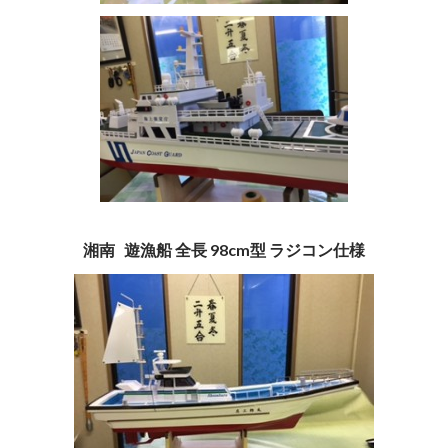
湘南 遊漁船 全長 98cm型 ラジコン仕様