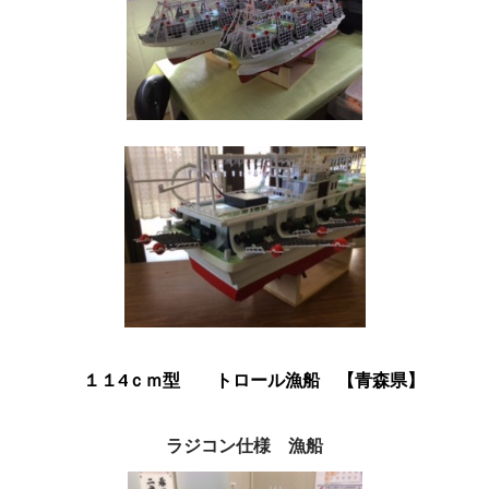
１１4ｃｍ型 トロール漁船 【青森県】
ラジコン仕様 漁船