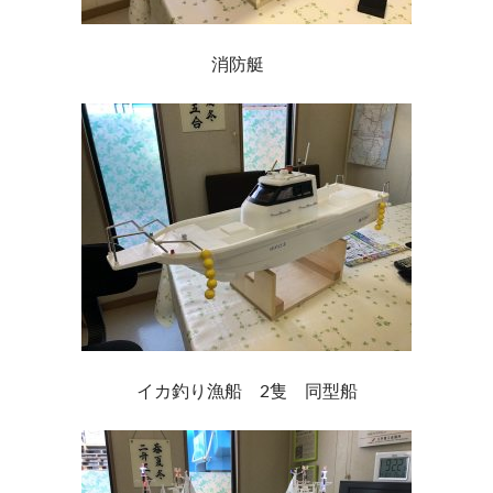
消防艇
イカ釣り漁船 2隻 同型船