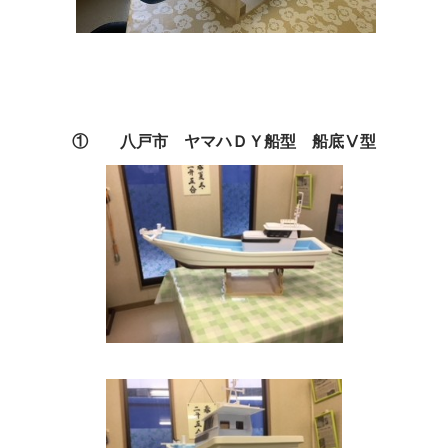
① 八戸市 ヤマハＤＹ船型 船底Ⅴ型