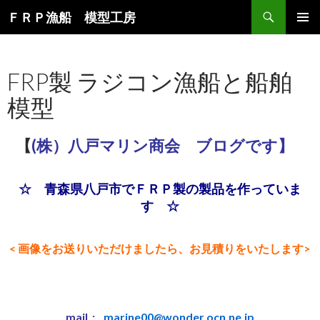
検索
ＦＲＰ漁船 模型工房
コンテンツへ移動
メインメ
ニュー
FRP製 ラジコン漁船と船舶
模型
【
(株）八戸マリン商会 ブログです】
☆ 青森県八戸市でＦＲＰ製の製品を作っていま
す ☆
< 画像をお送りいただけましたら、お見積りをいたします>
mail :
marine00@wonder.ocn.ne.jp