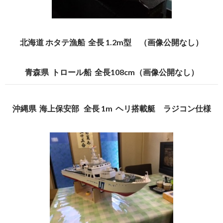
北海道 ホタテ漁船 全長 1.2m型 （画像公開なし）
青森県 トロール船 全長108cm（画像公開なし）
沖縄県 海上保安部 全長 1m ヘリ搭載艇 ラジコン仕様